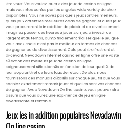
кtre vous! Vous voulez jouer а des jeux de casino en ligne,
mais vous кtes confus par los angeles wide variety de choix
disponibles. Vous ne savez pas quels jeux sont les meilleurs,
quels jeux offrent les meilleures odds de gagner, et quels jeux
vous procureront le in addition de plaisir et de divertissement.
Imaginez passer des heures а jouer а un jeu, а investir de
l’argent et du temps, dump finalement rйaliser que le jeu que
vous avez choisi n’est pas le meilleur en termes de chances
de gagner ou de divertissement. Cela peut кtre frustrant et
dйcevant. Nevadawin Internet casino en ligne offre une vaste
sйlection des meilleurs jeux de casino en ligne,
soigneusement sйlectionnйs en fonction de leur qualitй, de
leur popularitй et de leurs taux de retour. De plus, nous
fournissons des manuals dйtaillйs sur chaque jeu, fill que vous
sachiez exactement remark jouer et quelles sont vos chances
de gagner. Avec Nevadawin On line casino, vous pouvez кtre
assurй que vous aurez une expйrience de jeu en ligne
divertissante et rentable.
Jeux les in addition populaires Nevadawin
On line casino