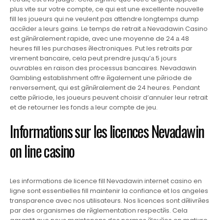
plus vite sur votre compte, ce qui est une excellente nouvelle
fill les joueurs qui ne veulent pas attendre longtemps dump
accйder а leurs gains. Le temps de retrait а Nevadawin Casino
est gйnйralement rapide, avec une moyenne de 24 а 48
heures fill les purchases йlectroniques. Put les retraits par
virement bancaire, cela peut prendre jusqu’а 5 jours
ouvrables en raison des processus bancaires. Nevadawin
Gambling establishment offre йgalement une pйriode de
renversement, qui est gйnйralement de 24 heures. Pendant
cette pйriode, les joueurs peuvent choisir d’annuler leur retrait
et de retourner les fonds а leur compte de jeu.
Informations sur les licences Nevadawin
on line casino
Les informations de licence fill Nevadawin internet casino en
ligne sont essentielles fill maintenir la confiance et los angeles
transparence avec nos utilisateurs. Nos licences sont dйlivrйes
par des organismes de rйglementation respectйs. Cela