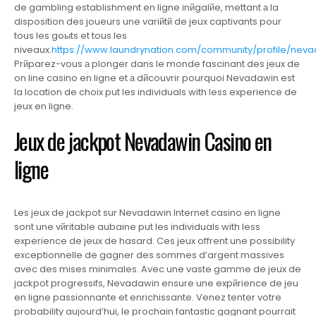
de gambling establishment en ligne inйgalйe, mettant а la
disposition des joueurs une variйtй de jeux captivants pour
tous les goыts et tous les
niveaux.
https://www.laundrynation.com/community/profile/neva
Prйparez-vous а plonger dans le monde fascinant des jeux de
on line casino en ligne et а dйcouvrir pourquoi Nevadawin est
la location de choix put les individuals with less experience de
jeux en ligne.
Jeux de jackpot Nevadawin Casino en
ligne
Les jeux de jackpot sur Nevadawin Internet casino en ligne
sont une vйritable aubaine put les individuals with less
experience de jeux de hasard. Ces jeux offrent une possibility
exceptionnelle de gagner des sommes d’argent massives
avec des mises minimales. Avec une vaste gamme de jeux de
jackpot progressifs, Nevadawin ensure une expйrience de jeu
en ligne passionnante et enrichissante. Venez tenter votre
probability aujourd’hui, le prochain fantastic gagnant pourrait