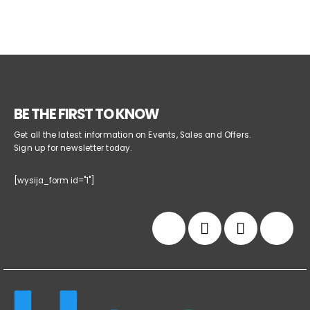
BE THE FIRST TO KNOW
Get all the latest information on Events, Sales and Offers.
Sign up for newsletter today.
[wysija_form id="1"]