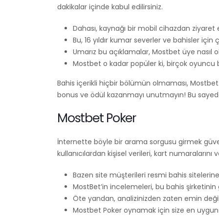
dakikalar içinde kabul edilirsiniz.
Dahası, kaynağı bir mobil cihazdan ziyaret
Bu, 16 yıldır kumar severler ve bahisler için
Umarız bu açıklamalar, Mostbet üye nasıl ol
Mostbet o kadar popüler ki, birçok oyuncu 
Bahis içerikli hiçbir bölümün olmaması, Mostbet
bonus ve ödül kazanmayı unutmayın! Bu sayede kaza
Mostbet Poker
İnternette böyle bir arama sorgusu girmek güvensi
kullanıcılardan kişisel verileri, kart numaralarını 
Bazen site müşterileri resmi bahis sitelerine
MostBet’in incelemeleri, bu bahis şirketini
Öte yandan, analizinizden zaten emin değil
Mostbet Poker oynamak için size en uygun ola