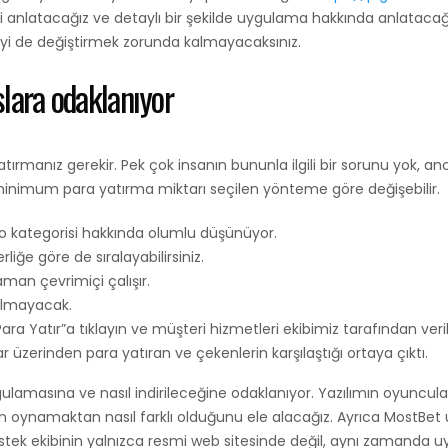
zi anlatacağız ve detaylı bir şekilde uygulama hakkında anlataca
eyi de değiştirmek zorunda kalmayacaksınız.
slara odaklanıyor
rmanız gerekir. Pek çok insanın bununla ilgili bir sorunu yok, anc
minimum para yatırma miktarı seçilen yönteme göre değişebilir.
o kategorisi hakkında olumlu düşünüyor.
rliğe göre de sıralayabilirsiniz.
an çevrimiçi çalışır.
 olmayacak.
a Yatır”a tıklayın ve müşteri hizmetleri ekibimiz tarafından verile
r üzerinden para yatıran ve çekenlerin karşılaştığı ortaya çıktı.
amasına ve nasıl indirileceğine odaklanıyor. Yazılımın oyuncular
n oynamaktan nasıl farklı olduğunu ele alacağız. Ayrıca MostBet
destek ekibinin yalnızca resmi web sitesinde değil, aynı zamanda 