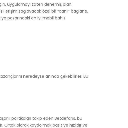
 için, uygulamayı zaten denemiş olan
lı erişim sağlayacak özel bir “canlı” bağlantı.
iye pazarındaki en iyi mobil bahis
kazançlarını neredeyse anında çekebilirler. Bu
aşarılı politikaları takip eden Betdefans, bu
. Ortak olarak kaydolmak basit ve hızlıdır ve