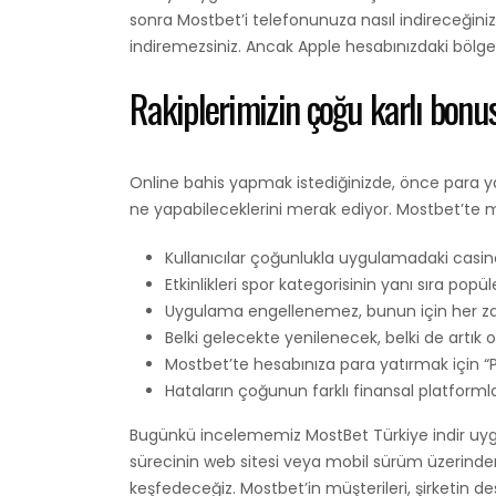
sonra Mostbet’i telefonunuza nasıl indireceğini
indiremezsiniz. Ancak Apple hesabınızdaki bölg
Rakiplerimizin çoğu karlı bonu
Online bahis yapmak istediğinizde, önce para yatı
ne yapabileceklerini merak ediyor. Mostbet’te 
Kullanıcılar çoğunlukla uygulamadaki casin
Etkinlikleri spor kategorisinin yanı sıra popüle
Uygulama engellenemez, bunun için her zam
Belki gelecekte yenilenecek, belki de artık
Mostbet’te hesabınıza para yatırmak için “Par
Hataların çoğunun farklı finansal platformla
Bugünkü incelememiz MostBet Türkiye indir uygul
sürecinin web sitesi veya mobil sürüm üzerinde
keşfedeceğiz. Mostbet’in müşterileri, şirketin 