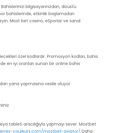
ahislerinizi bilgisayarınızdan, dizüstü
Spor bahislerinde, etkinlik başlamadan
leyin. Most bet casino, eSporlar ve sanal
ecekleri özel kodlardır. Promosyon kodları, bahis
de en iyi oranları sunan bir online bahis
radan yana yapmasına vesile oluyor.
iniz.
ya tableti aracılığıyla yapmayı sever. Mostbet
terres-couleurs.com/mostbet-aviator/
Daha