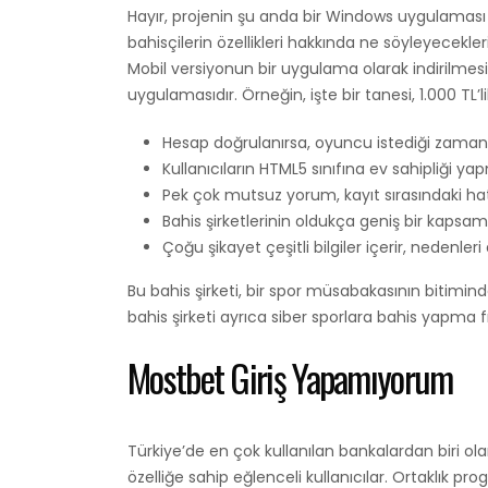
Hayır, projenin şu anda bir Windows uygulaması 
bahisçilerin özellikleri hakkında ne söyleyecekle
Mobil versiyonun bir uygulama olarak indirilmesi
uygulamasıdır. Örneğin, işte bir tanesi, 1.000 TL’l
Hesap doğrulanırsa, oyuncu istediği zaman 
Kullanıcıların HTML5 sınıfına ev sahipliği yap
Pek çok mutsuz yorum, kayıt sırasındaki hatala
Bahis şirketlerinin oldukça geniş bir kapsam
Çoğu şikayet çeşitli bilgiler içerir, nedenle
Bu bahis şirketi, bir spor müsabakasının bitimin
bahis şirketi ayrıca siber sporlara bahis yapma 
Mostbet Giriş Yapamıyorum
Türkiye’de en çok kullanılan bankalardan biri olan
özelliğe sahip eğlenceli kullanıcılar. Ortaklık 