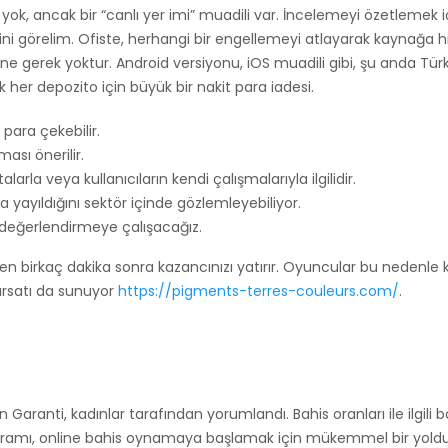
yok, ancak bir “canlı yer imi” muadili var. İncelemeyi özetlemek
rini görelim. Ofiste, herhangi bir engellemeyi atlayarak kaynağa hız
ne gerek yoktur. Android versiyonu, iOS muadili gibi, şu anda Türk
ik her depozito için büyük bir nakit para iadesi.
para çekebilir.
ması önerilir.
rla veya kullanıcıların kendi çalışmalarıyla ilgilidir.
a yayıldığını sektör içinde gözlemleyebiliyor.
ri değerlendirmeye çalışacağız.
den birkaç dakika sonra kazancınızı yatırır. Oyuncular bu nedenle 
fırsatı da sunuyor
https://pigments-terres-couleurs.com/
.
 Garanti, kadınlar tarafından yorumlandı. Bahis oranları ile ilgili b
programı, online bahis oynamaya başlamak için mükemmel bir yoldur