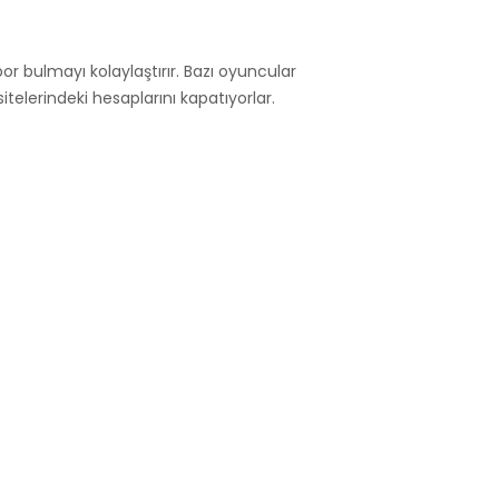
or bulmayı kolaylaştırır. Bazı oyuncular
sitelerindeki hesaplarını kapatıyorlar.