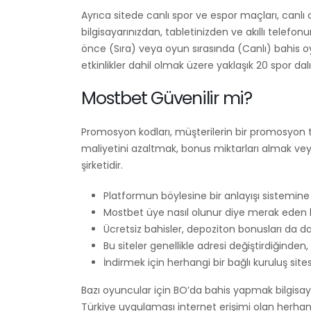
Ayrıca sitede canlı spor ve espor maçları, canlı 
bilgisayarınızdan, tabletinizden ve akıllı telefo
önce (Sıra) veya oyun sırasında (Canlı) bahis oyn
etkinlikler dahil olmak üzere yaklaşık 20 spor d
Mostbet Güvenilir mi?
Promosyon kodları, müşterilerin bir promosyon te
maliyetini azaltmak, bonus miktarları almak veya 
şirketidir.
Platformun böylesine bir anlayışı sistemine
Mostbet üye nasıl olunur diye merak eden ki
Ücretsiz bahisler, depoziton bonusları da da
Bu siteler genellikle adresi değiştirdiğinde
İndirmek için herhangi bir bağlı kuruluş site
Bazı oyuncular için BO’da bahis yapmak bilgisa
Türkiye uygulaması internet erişimi olan herhang