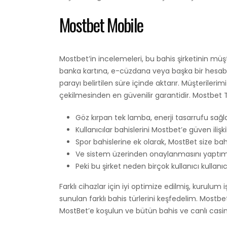
Mostbet Mobile
Mostbet’in incelemeleri, bu bahis şirketinin müşte
banka kartına, e-cüzdana veya başka bir hesaba 
parayı belirtilen süre içinde aktarır. Müşterileri
çekilmesinden en güvenilir garantidir. Mostbet Tü
Göz kırpan tek lamba, enerji tasarrufu sağl
Kullanıcılar bahislerini Mostbet’e güven ilişkil
Spor bahislerine ek olarak, MostBet size bah
Ve sistem üzerinden onaylanmasını yaptı
Peki bu şirket neden birçok kullanıcı kullanı
Farklı cihazlar için iyi optimize edilmiş, kurul
sunulan farklı bahis türlerini keşfedelim. Mos
MostBet’e koşulun ve bütün bahis ve canlı casino