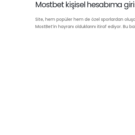
Mostbet kişisel hesabıma gi
Site, hem popüler hem de özel sporlardan oluşan 
MostBet’in hayranı olduklarını itiraf ediyor. Bu ba