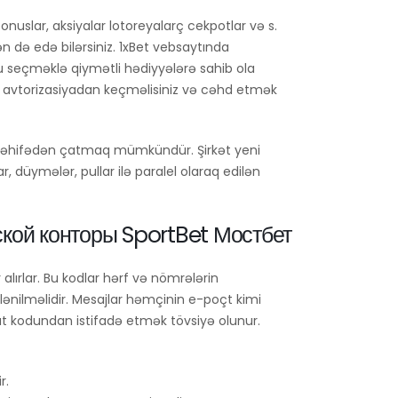
onuslar, aksiyalar lotoreyalarç cekpotlar və s.
n də edə bilərsiniz. 1xBet vebsaytında
u seçməklə qiymətli hədiyyələrə sahib ola
Siz avtorizasiyadan keçməlisiniz və cəhd etmək
a səhifədən çatmaq mümkündür. Şirkət yeni
 düymələr, pullar ilə paralel olaraq edilən
ской конторы SportBet Мостбет
lırlar. Bu kodlar hərf və nömrələrin
lənilməlidir. Mesajlar həmçinin e-poçt kimi
mat kodundan istifadə etmək tövsiyə olunur.
r.