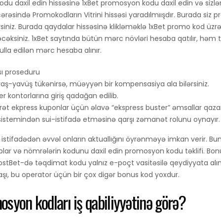
daxil edin hissəsinə 1xBet promosyon kodu daxil edin və sizlər 
əsində Promokodların Vitrini hissəsi yaradılmıışdır. Burada siz
iniz. Burada qaydalar hissəsinə klikləməklə 1xBet promo kod üzrə 
iləcəksiniz. 1xBet saytında bütün mərc növləri hesaba qatılır, həm
la edilən mərc hesaba alınır.
sı proseduru
ş-yavüş tükənirsə, müəyyən bir kompensasiya ala bilərsiniz.
r kontorlarına giriş qadağan edilib.
rət ekpress kuponlar üçün əlavə “ekspress buster” əmsallar qaz
sistemindən sui-istifadə etməsinə qarşı zəmanət rolunu oynayır.
stifadədən əvvəl onların aktuallığını öyrənməyə imkan verir. Bu
ar və nömrələrin kodunu daxil edin promosyon kodu təklifi. Bon
ostBet-də təqdimat kodu yalnız e-poçt vasitəsilə qeydiyyata alınd
şı, bu operator üçün bir çox digər bonus kod yoxdur.
osyon kodları iş qabiliyyətinə görə?