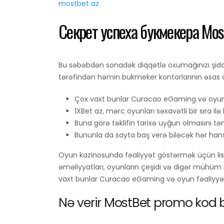
mostbet az
Секрет успеха букмекера Mos
Bu səbəbdən sonadək diqqətlə oxumağınızı şiddətl
tərəfindən həmin bukmeker kontorlarının əsas 
Çox vaxt bunlar Curacao eGaming və oyun f
1XBet az, mərc oyunları səxavətli bir sıra i
Buna görə təklifin tarixə uyğun olmasını tə
Bununla da sayta baş verə biləcək hər hans
Oyun kazinosunda fəaliyyət göstərmək üçün lise
əməliyyatları, oyunların çeşidi və digər mühüm m
vaxt bunlar Curacao eGaming və oyun fəaliyyəti
Nə verir MostBet promo kod b