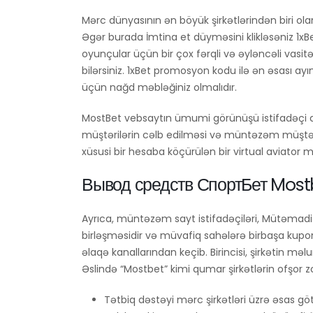
Mərc dünyasının ən böyük şirkətlərindən biri olan
Əgər burada İmtina et düyməsini klikləsəniz 1xB
oyunçular üçün bir çox fərqli və əyləncəli vas
bilərsiniz. 1xBet promosyon kodu ilə ən əsası ay
üçün nağd məbləğiniz olmalıdır.
MostBet vebsaytın ümumi görünüşü istifadəçi d
müştərilərin cəlb edilməsi və müntəzəm müştəril
xüsusi bir hesaba köçürülən bir virtual aviator 
Вывод средств СпортБет Mostb
Ayrıca, müntəzəm sayt istifadəçiləri, Mütəmadi 
birləşməsidir və müvafiq sahələrə birbaşa kupon
əlaqə kanallarından keçib. Birincisi, şirkətin 
Əslində “Mostbet” kimi qumar şirkətlərin ofşor 
Tətbiq dəstəyi mərc şirkətləri üzrə əsas gö