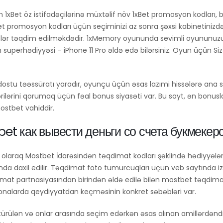
 1xBet öz istifadəçilərinə müxtəlif növ 1xBet promosyon kodları, b
et promosyon kodları üçün seçiminizi az sonra şəxsi kabinetinizdə
itələr təqdim edilməkdədir. 1xMemory oyununda sevimli oyununuz
ın superhədiyyəsi – iPhone 11 Pro əldə edə bilərsiniz. Oyun üçün 
ostu təəssüratı yaradır, oyunçu üçün əsas lazımi hissələrə an
ərini qorumaq üçün fəal bonus siyasəti var. Bu sayt, ən bonuslar,
mostbet vahiddir.
et как вывести деньги со счета букмекер
olaraq Mostbet İdarəsindən təqdimat kodları şəklində hədiyyələr a
da daxil edilir. Təqdimat foto tumurcuqları üçün veb saytında iz
məlumat partnasiyasından birindən əldə edilə bilən mostbet təqdi
zonalarda qeydiyyatdan keçməsinin konkret səbəbləri var.
türülən və onlar arasında seçim edərkən əsas alınan amillərdəndi