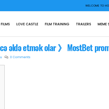
WELCOME TO HOP
FILMS
LOVE CASTLE
FILM TRAINING
TRAILERS
MEME 
cə əldə etmək olar 》 MostBet pro
su
0 Comments