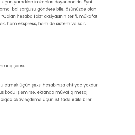
üçün yaradılan imkanları dəyərləndirin. Eyni
 promo-bal sorğusu göndərə bilə, özünüzdə olan
“Qalan hesaba faiz” aksiyasının tərifi, mükafat
 tək, həm ekspress, həm də sistem və sair.
anmaq şansı.
nu etmək üçün şəxsi hesabınıza ehtiyac yoxdur
us kodu işləmirsə, ekranda müvafiq mesaj
ıqda aktivləşdirmə üçün istifadə edilə bilər.