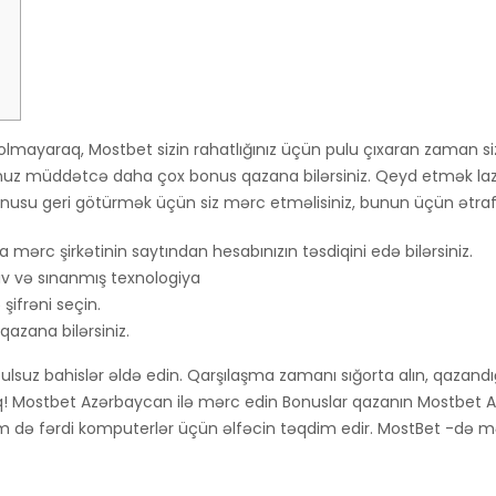
ı olmayaraq, Mostbet sizin rahatlığınız üçün pulu çıxaran zaman 
ğunuz müddətcə daha çox bonus qazana bilərsiniz. Qeyd etmək lazı
usu geri götürmək üçün siz mərc etməlisiniz, bunun üçün ətraflı 
ərc şirkətinin saytından hesabınızın təsdiqini edə bilərsiniz.
v və sınanmış texnologiya
şifrəni seçin.
qazana bilərsiniz.
 pulsuz bahislər əldə edin. Qarşılaşma zamanı sığorta alın, qaza
caq! Mostbet Azərbaycan ilə mərc edin Bonuslar qazanın Mostbet
həm də fərdi komputerlər üçün əlfəcin təqdim edir. MostBet -də