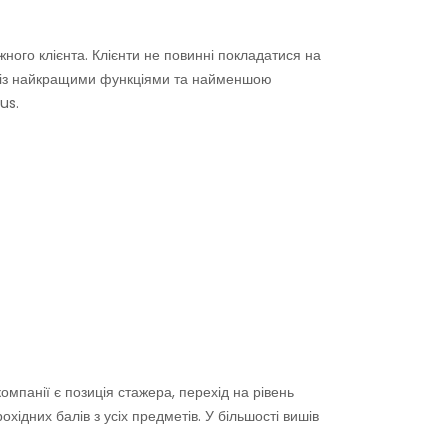
ного клієнта. Клієнти не повинні покладатися на
м із найкращими функціями та найменшою
us.
омпанії є позиція стажера, перехід на рівень
охідних балів з усіх предметів. У більшості вишів