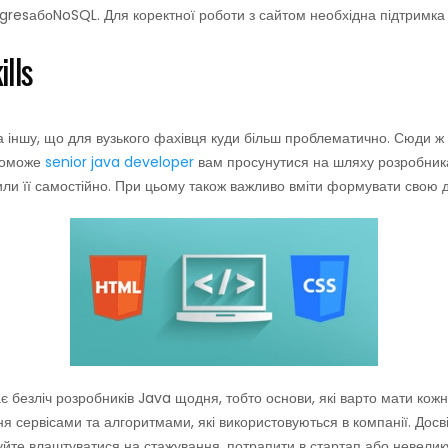
gresабоNoSQL. Для коректної роботи з сайтом необхідна підтримка 
ills
 іншу, що для вузького фахівця куди більш проблематично. Сюди ж м
опоможе
senior java developer
вам просунутися на шляху розробника.
ли її самостійно. При цьому також важливо вміти формувати свою ду
ає безліч розробників Java щодня, тобто основи, які варто мати ко
іння сервісами та алгоритмами, які використовуються в компанії. Дос
уйте влаштуватися на стажування, потрапити в стартап або невелик