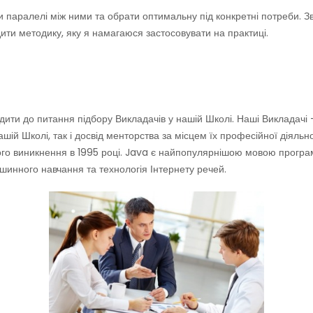
 паралелі між ними та обрати оптимальну під конкретні потреби. З
дити методику, яку я намагаюся застосовувати на практиці.
ити до питання підбору Викладачів у нашій Школі. Наші Викладачі 
ашій Школі, так і досвід менторства за місцем їх професійної діяль
о виникнення в 1995 році. Java є найпопулярнішою мовою програму
инного навчання та технологія Інтернету речей.