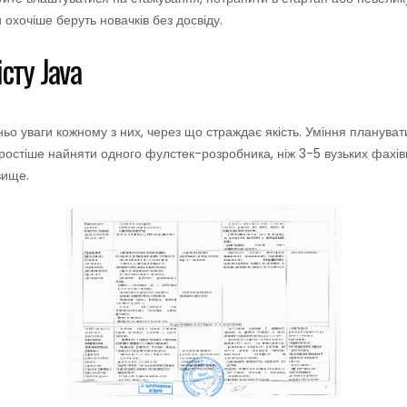
 охочіше беруть новачків без досвіду.
сту Java
тньо уваги кожному з них, через що страждає якість. Уміння планув
остіше найняти одного фулстек-розробника, ніж 3-5 вузьких фахівців
вище.