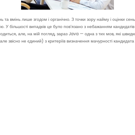
ь та вмінь лише згодом і органічно. З точки зору найму і оцінки сень
в’ю. У більшості випадків це було пов’язано з небажанням кандидаті
огодиться, але, на мій погляд, зараз Java — одна з тих мов, які швид
але звісно не єдиний) з критеріїв визначення мачурності кандидата