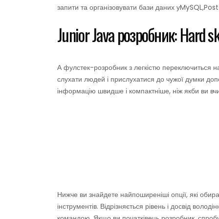
запити та організовувати бази даних уMySQL,Post
Junior Java розробник: Hard sk
А фулстек-розробник з легкістю переключиться на
слухати людей і прислухатися до чужої думки д
інформацію швидше і компактніше, ніж якби ви вчи
Нижче ви знайдете найпоширеніші опції, які обир
інструментів. Відрізняється рівень і досвід волод
командою. Якщо ви початківець розробник, спроб