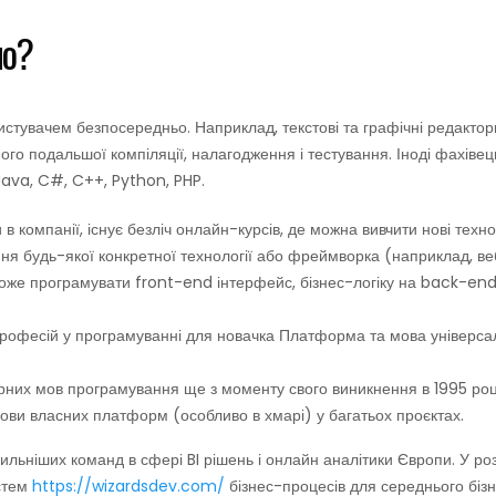
мо?
истувачем безпосередньо. Наприклад, текстові та графічні редактори
ого подальшої компіляції, налагодження і тестування. Іноді фахівец
Java, C#, C++, Python, PHP.
 компанії, існує безліч онлайн-курсів, де можна вивчити нові технол
я будь-якої конкретної технології або фреймворка (наприклад, веб
може програмувати front-end інтерфейс, бізнес-логіку на back-en
фесій у програмуванні для новачка Платформа та мова універсальн
рних мов програмування ще з моменту свого виникнення в 1995 роц
дови власних платформ (особливо в хмарі) у багатьох проєктах.
ьніших команд в сфері BI рішень і онлайн аналітики Європи. У розр
истем
https://wizardsdev.com/
бізнес-процесів для середнього бізн