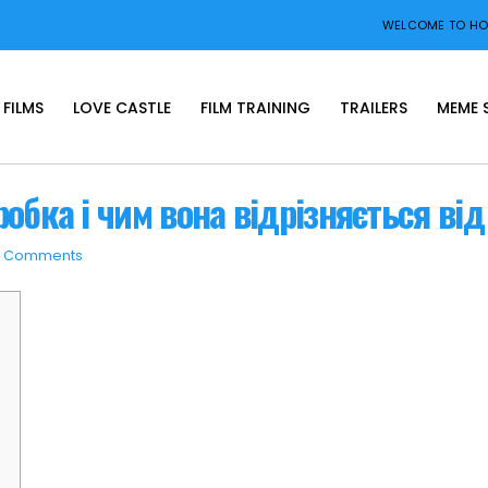
WELCOME TO HOP
FILMS
LOVE CASTLE
FILM TRAINING
TRAILERS
MEME 
обка і чим вона відрізняється від
0 Comments