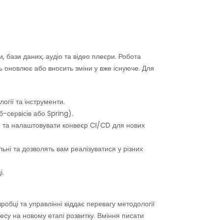
, бази даних, аудіо та відео плеєри. Робота
ь оновлює або вносить зміни у вже існуюче. Для
огії та інструменти.
-сервісів або Spring).
d та налаштовувати конвеєр CI/CD для нових
і та дозволять вам реалізуватися у різних
і.
обці та управлінні віддає перевагу методології
есу на новому етапі розвитку. Вміння писати