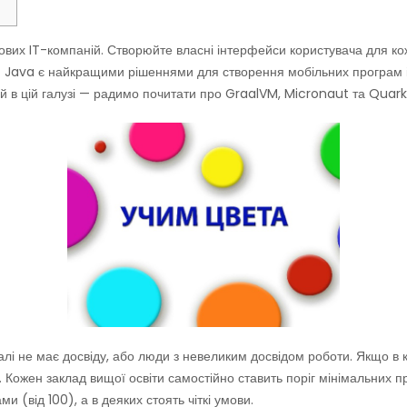
пових IT-компаній. Створюйте власні інтерфейси користувача для кож
ки Java є найкращими рішеннями для створення мобільних програ
ій в цій галузі — радимо почитати про GraalVM, Micronaut та Quark
галі не має досвіду, або люди з невеликим досвідом роботи. Якщо в к
. Кожен заклад вищої освіти самостійно ставить поріг мінімальних пр
 (від 100), а в деяких стоять чіткі умови.