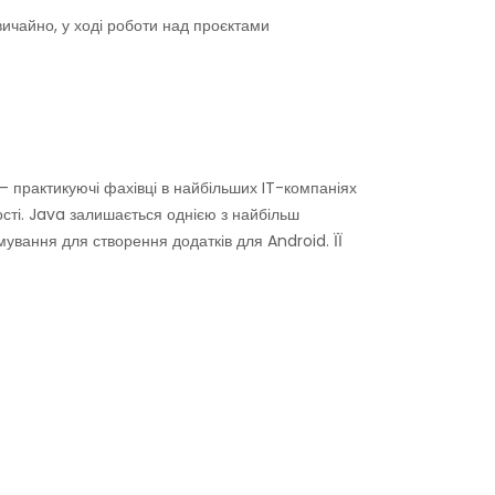
вичайно, у ході роботи над проєктами
— практикуючі фахівці в найбільших IT-компаніях
ності. Java залишається однією з найбільш
вання для створення додатків для Android. ЇЇ