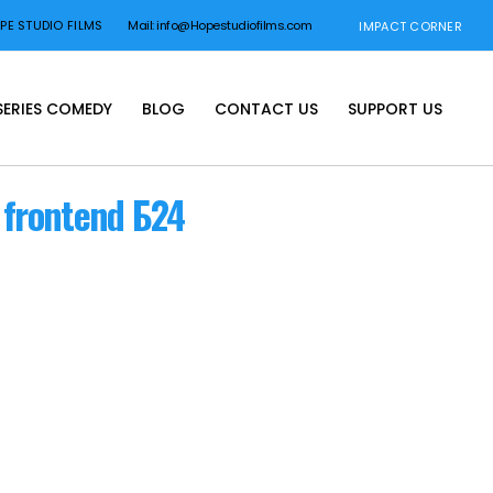
E STUDIO FILMS
Mail: info@Hopestudiofilms.com
IMPACT CORNER
SERIES COMEDY
BLOG
CONTACT US
SUPPORT US
 frontend Б24