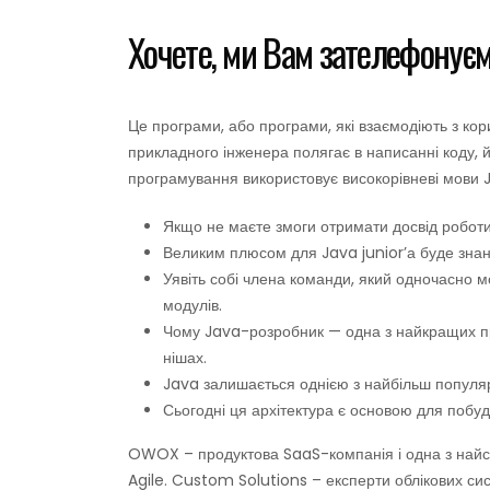
Хочете, ми Вам зателефонує
Це програми, або програми, які взаємодіють з кор
прикладного інженера полягає в написанні коду, й
програмування використовує високорівневі мови 
Якщо не маєте змоги отримати досвід роботи в
Великим плюсом для Java junior’а буде знанн
Уявіть собі члена команди, який одночасно 
модулів.
Чому Java-розробник — одна з найкращих про
нішах.
Java залишається однією з найбільш популя
Сьогодні ця архітектура є основою для побу
OWOX – продуктова SaaS-компанія і одна з найсил
Agile. Custom Solutions – експерти облікових с