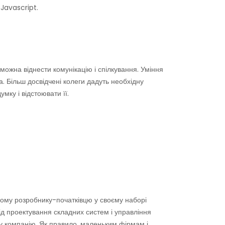
Javascript.
ожна віднести комунікацію і спілкування. Уміння
 Більш досвідчені колеги дадуть необхідну
мку і відстоювати її.
жному розробнику-початківцю у своєму наборі
від проектування складних систем і управління
у компанію. Як правило, маленьким фірмам і