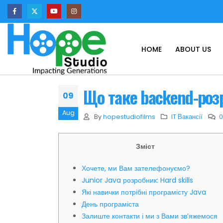
HOME
ABOUT US
Що таке backend-розр
09
Aug
By
hopestudiofilms
IT Вакансії
Зміст
Хочете, ми Вам зателефонуємо?
Junior Java розробник: Hard skills
Які навички потрібні програмісту Java
День програміста
Залиште контакти і ми з Вами зв’яжемося