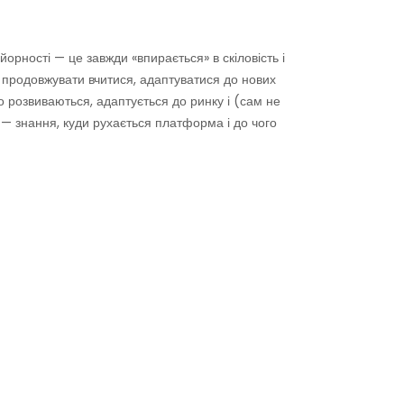
йорності — це завжди «впирається» в скіловість і
в продовжувати вчитися, адаптуватися до нових
ко розвиваються, адаптується до ринку і (сам не
 — знання, куди рухається платформа і до чого