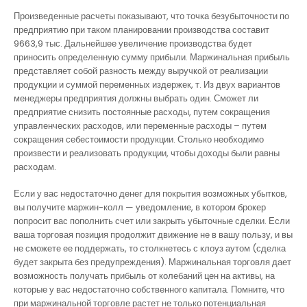
Произведенные расчеты показывают, что точка безубыточности по
предприятию при таком планировании производства составит
9663,9 тыс. Дальнейшее увеличение производства будет
приносить определенную сумму прибыли. Маржинальная прибыль
представляет собой разность между выручкой от реализации
продукции и суммой переменных издержек, т. Из двух вариантов
менеджеры предприятия должны выбрать один. Сможет ли
предприятие снизить постоянные расходы, путем сокращения
управленческих расходов, или переменные расходы – путем
сокращения себестоимости продукции. Столько необходимо
произвести и реализовать продукции, чтобы доходы были равны
расходам.
Если у вас недостаточно денег для покрытия возможных убытков,
вы получите маржин-колл — уведомление, в котором брокер
попросит вас пополнить счет или закрыть убыточные сделки. Если
ваша торговая позиция продолжит движение не в вашу пользу, и вы
не сможете ее поддержать, то столкнетесь с клоуз аутом (сделка
будет закрыта без предупреждения). Маржинальная торговля дает
возможность получать прибыль от колебаний цен на активы, на
которые у вас недостаточно собственного капитала. Помните, что
при маржинальной торговле растет не только потенциальная