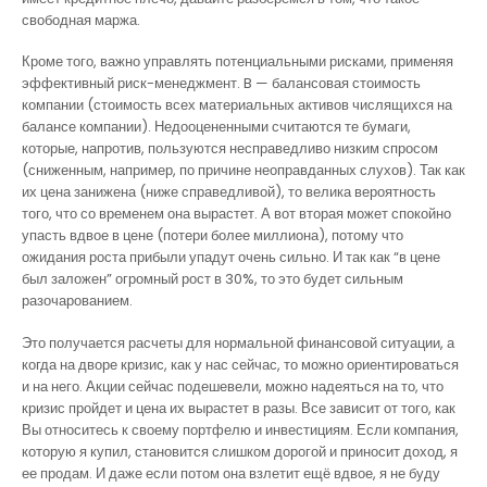
свободная маржа.
Кроме того, важно управлять потенциальными рисками, применяя
эффективный риск-менеджмент. B — балансовая стоимость
компании (стоимость всех материальных активов числящихся на
балансе компании). Недооцененными считаются те бумаги,
которые, напротив, пользуются несправедливо низким спросом
(сниженным, например, по причине неоправданных слухов). Так как
их цена занижена (ниже справедливой), то велика вероятность
того, что со временем она вырастет. А вот вторая может спокойно
упасть вдвое в цене (потери более миллиона), потому что
ожидания роста прибыли упадут очень сильно. И так как “в цене
был заложен” огромный рост в 30%, то это будет сильным
разочарованием.
Это получается расчеты для нормальной финансовой ситуации, а
когда на дворе кризис, как у нас сейчас, то можно ориентироваться
и на него. Акции сейчас подешевели, можно надеяться на то, что
кризис пройдет и цена их вырастет в разы. Все зависит от того, как
Вы относитесь к своему портфелю и инвестициям. Если компания,
которую я купил, становится слишком дорогой и приносит доход, я
ее продам. И даже если потом она взлетит ещё вдвое, я не буду