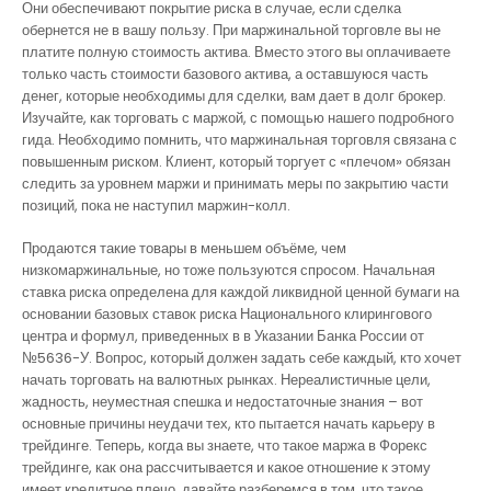
Они обеспечивают покрытие риска в случае, если сделка
обернется не в вашу пользу. При маржинальной торговле вы не
платите полную стоимость актива. Вместо этого вы оплачиваете
только часть стоимости базового актива, а оставшуюся часть
денег, которые необходимы для сделки, вам дает в долг брокер.
Изучайте, как торговать с маржой, с помощью нашего подробного
гида. Необходимо помнить, что маржинальная торговля связана с
повышенным риском. Клиент, который торгует с «плечом» обязан
следить за уровнем маржи и принимать меры по закрытию части
позиций, пока не наступил маржин-колл.
Продаются такие товары в меньшем объёме, чем
низкомаржинальные, но тоже пользуются спросом. Начальная
ставка риска определена для каждой ликвидной ценной бумаги на
основании базовых ставок риска Национального клирингового
центра и формул, приведенных в в Указании Банка России от
№5636-У. Вопрос, который должен задать себе каждый, кто хочет
начать торговать на валютных рынках. Нереалистичные цели,
жадность, неуместная спешка и недостаточные знания – вот
основные причины неудачи тех, кто пытается начать карьеру в
трейдинге. Теперь, когда вы знаете, что такое маржа в Форекс
трейдинге, как она рассчитывается и какое отношение к этому
имеет кредитное плечо, давайте разберемся в том, что такое