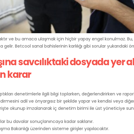
tır ve bu amaca ulaşmak için hiçbir yapay engel konulmaz. Bu, h
ir. Betcool sanal bahislerinin karlılığı gibi sorular yukarıdaki ör
şına savcılıktaki dosyada yer al
in karar
yaptıkları denetimlerle ilgili bilgi toplarken, değerlendirirken ve ra
rlendirmesini adil ve önyargısız bir şekilde yapar ve kendisi veya d
irişte okunup imzalanarak iç denetim birimi ile üst yöneticiye sun
nlar bu davalar sonuçlanıncaya kadar saklanır.
şma Bakanlığı üzerinden sisteme girişler yapılacaktır.