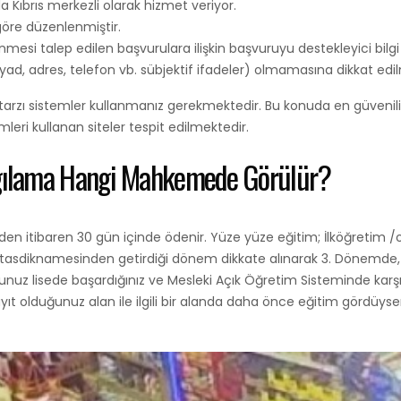
da Kıbrıs merkezli olarak hizmet veriyor.
öre düzenlenmiştir.
izlenmesi talep edilen başvurulara ilişkin başvuruyu destekleyici bi
, soyad, adres, telefon vb. sübjektif ifadeler) olmamasına dikkat edil
n tarzı sistemler kullanmanız gerekmektedir. Bu konuda en güvenil
eri kullanan siteler tespit edilmektedir.
argılama Hangi Mahkemede Görülür?
nden itibaren 30 gün içinde ödenir. Yüze yüze eğitim; İlköğretim /o
tasdiknamesinden getirdiği dönem dikkate alınarak 3. Dönemde, Li
lisede başardığınız ve Mesleki Açık Öğretim Sisteminde karşılığ
Kayıt olduğunuz alan ile ilgili bir alanda daha önce eğitim gördüys