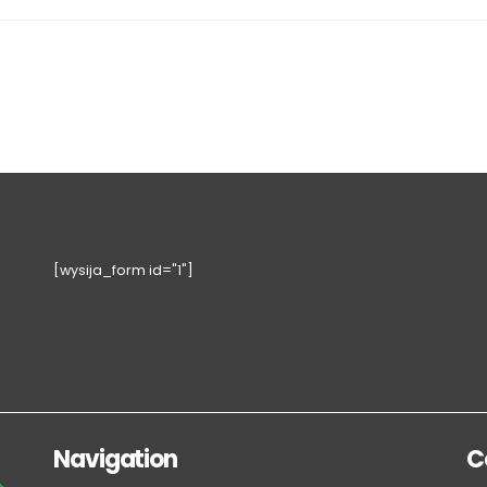
[wysija_form id="1"]
Navigation
C