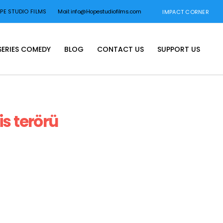
E STUDIO FILMS
Mail: info@Hopestudiofilms.com
IMPACT CORNER
SERIES COMEDY
BLOG
CONTACT US
SUPPORT US
is terörü