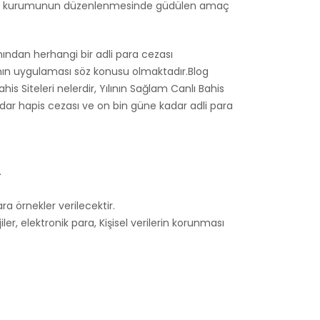
rilmesi kurumunun düzenlenmesinde güdülen amaç
mından herhangi bir adli para cezası
nın uygulaması söz konusu olmaktadır.Blog
ahis Siteleri nelerdir, Yılının Sağlam Canlı Bahis
kadar hapis cezası ve on bin güne kadar adli para
.
a örnekler verilecektir.
er, elektronik para, Kişisel verilerin korunması