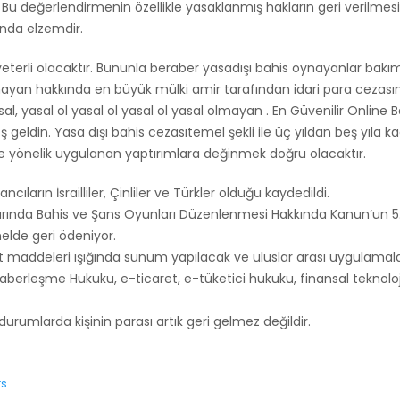
ekir. Bu değerlendirmenin özellikle yasaklanmış hakların geri ve
ında elzemdir.
 yeterli olacaktır. Bununla beraber yasadışı bahis oynayanlar bakı
nayan hakkında en büyük mülki amir tarafından idari para cezası
yasal, yasal ol yasal ol yasal ol yasal olmayan . En Güvenilir Online B
 geldin. Yasa dışı bahis cezasıtemel şekli ile üç yıldan beş yıla 
lere yönelik uygulanan yaptırımlara değinmek doğru olacaktır.
ların İsrailliler, Çinliler ve Türkler olduğu kaydedildi.
larında Bahis ve Şans Oyunları Düzenlenmesi Hakkında Kanun’un 5
elde geri ödeniyor.
at maddeleri ışığında sunum yapılacak ve uluslar arası uygulamalar
aberleşme Hukuku, e-ticaret, e-tüketici hukuku, finansal teknolojil
rumlarda kişinin parası artık geri gelmez değildir.
s