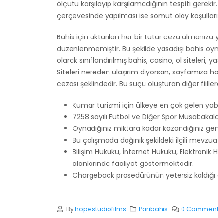
ölçütü karşılayıp karşılamadığının tespiti ger
çerçevesinde yapılması ise somut olay koşullar
Bahis için aktarılan her bir tutar ceza almanıza
düzenlenmemiştir. Bu şekilde yasadışı bahis oy
olarak sınıflandırılmış bahis, casino, ol siteleri, 
Siteleri nereden ulaşırım diyorsan, sayfamıza hoş
cezası şeklindedir. Bu suçu oluşturan diğer fiil
Kumar turizmi için ülkeye en çok gelen yabancı
7258 sayılı Futbol ve Diğer Spor Müsabaka
Oynadığınız miktara kadar kazandığınız gen
Bu çalışmada dağınık şekildeki ilgili mevzu
Bilişim Hukuku, İnternet Hukuku, Elektronik H
alanlarında faaliyet göstermektedir.
Chargeback prosedürünün yetersiz kaldığı du
By
hopestudiofilms
Paribahis
0 Comment