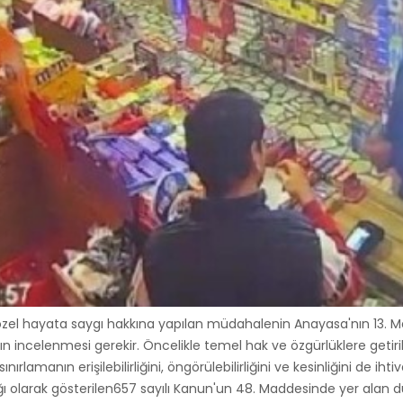
özel hayata saygı hakkına yapılan müdahalenin Anayasa'nın 13. 
incelenmesi gerekir. Öncelikle temel hak ve özgürlüklere getirile
rlamanın erişilebilirliğini, öngörülebilirliğini ve kesinliğini de ih
rak gösterilen657 sayılı Kanun'un 48. Maddesinde yer alan düze