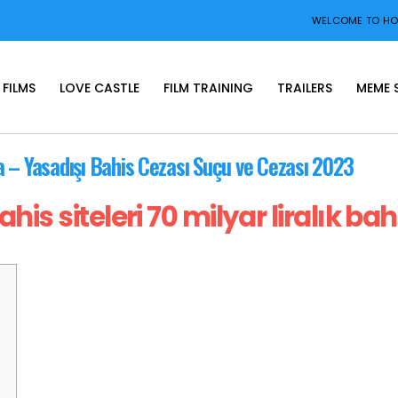
WELCOME TO HOP
FILMS
LOVE CASTLE
FILM TRAINING
TRAILERS
MEME 
a – Yasadışı Bahis Cezası Suçu ve Cezası 2023
his siteleri 70 milyar liralık bah