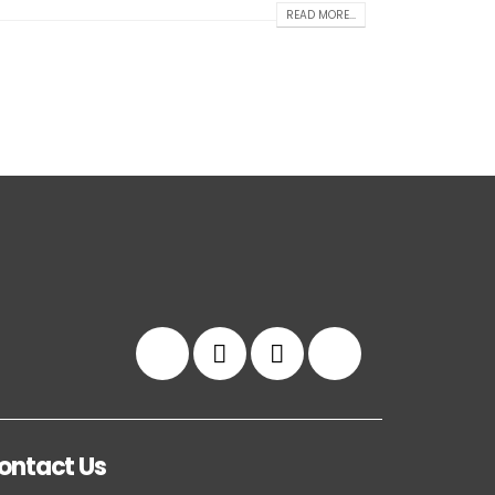
READ MORE...
ontact Us