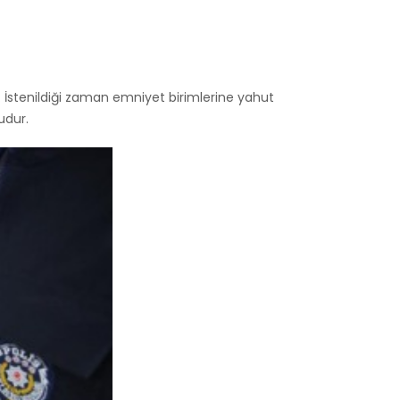
z. İstenildiği zaman emniyet birimlerine yahut
udur.