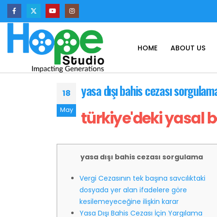
HOME
ABOUT US
yasa dışı bahis cezası sorgulam
18
May
türkiye'deki yasal ba
yasa dışı bahis cezası sorgulama
Vergi Cezasının tek başına savcılıktaki
dosyada yer alan ifadelere göre
kesilemeyeceğine ilişkin karar
Yasa Dışı Bahis Cezası İçin Yargılama