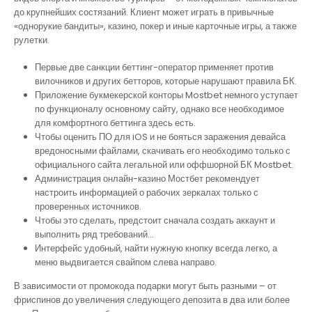
до крупнейших состязаний. Клиент может играть в привычные
«однорукие бандиты», казино, покер и иные карточные игры, а также
рулетки.
Первые две санкции беттинг-оператор применяет против
вилочников и других бетторов, которые нарушают правила БК.
Приложение букмекерской конторы Mostbet немного уступает
по функционалу основному сайту, однако все необходимое
для комфортного беттинга здесь есть.
Чтобы оценить ПО для iOS и не бояться заражения девайса
вредоносными файлами, скачивать его необходимо только с
официального сайта легальной или оффшорной БК Mostbet.
Администрация онлайн-казино Мостбет рекомендует
настроить информацией о рабочих зеркалах только с
проверенных источников.
Чтобы это сделать, предстоит сначала создать аккаунт и
выполнить ряд требований...
Интерфейс удобный, найти нужную кнопку всегда легко, а
меню выдвигается свайпом слева направо.
В зависимости от промокода подарки могут быть разными – от
фриспинов до увеличения следующего депозита в два или более