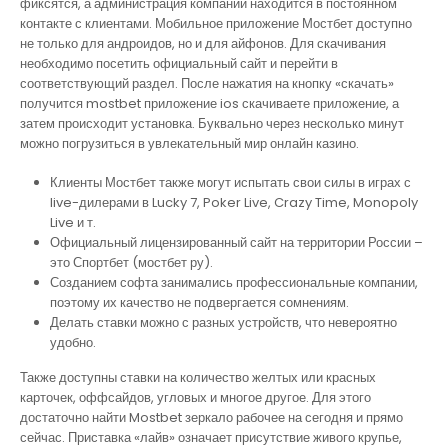
фиксятся, а администрация компании находится в постоянном
контакте с клиентами. Мобильное приложение Мостбет доступно
не только для андроидов, но и для айфонов. Для скачивания
необходимо посетить официальный сайт и перейти в
соответствующий раздел. После нажатия на кнопку «скачать»
получится mostbet приложение ios скачиваете приложение, а
затем происходит установка. Буквально через несколько минут
можно погрузиться в увлекательный мир онлайн казино.
Клиенты Мостбет также могут испытать свои силы в играх с
live-дилерами в Lucky 7, Poker Live, Crazy Time, Monopoly
Live и т.
Официальный лицензированный сайт на территории России –
это Спортбет (мостбет ру).
Созданием софта занимались профессиональные компании,
поэтому их качество не подвергается сомнениям.
Делать ставки можно с разных устройств, что невероятно
удобно.
Также доступны ставки на количество желтых или красных
карточек, оффсайдов, угловых и многое другое. Для этого
достаточно найти Mostbet зеркало рабочее на сегодня и прямо
сейчас. Приставка «лайв» означает присутствие живого крупье,