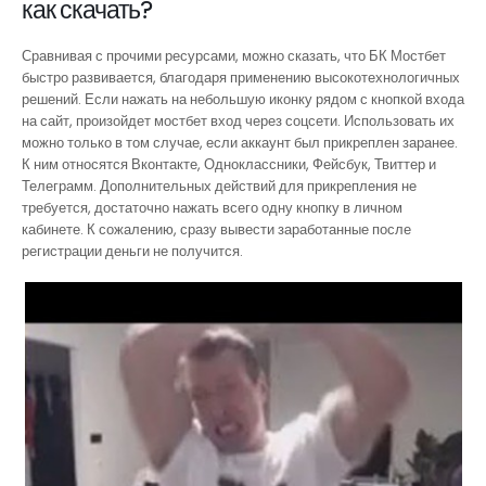
как скачать?
Сравнивая с прочими ресурсами, можно сказать, что БК Мостбет
быстро развивается, благодаря применению высокотехнологичных
решений. Если нажать на небольшую иконку рядом с кнопкой входа
на сайт, произойдет мостбет вход через соцсети. Использовать их
можно только в том случае, если аккаунт был прикреплен заранее.
К ним относятся Вконтакте, Одноклассники, Фейсбук, Твиттер и
Телеграмм. Дополнительных действий для прикрепления не
требуется, достаточно нажать всего одну кнопку в личном
кабинете. К сожалению, сразу вывести заработанные после
регистрации деньги не получится.