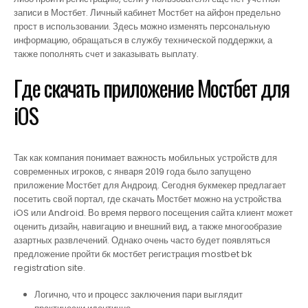
записи в Мостбет. Личный кабинет Мостбет на айфон предельно
прост в использовании. Здесь можно изменять персональную
информацию, обращаться в службу технической поддержки, а
также пополнять счет и заказывать выплату.
Где скачать приложение Мостбет для
iOS
Так как компания понимает важность мобильных устройств для
современных игроков, с января 2019 года было запущено
приложение Мостбет для Андроид. Сегодня букмекер предлагает
посетить свой портал, где скачать Мостбет можно на устройства
iOS или Android. Во время первого посещения сайта клиент может
оценить дизайн, навигацию и внешний вид, а также многообразие
азартных развлечений. Однако очень часто будет появляться
предложение пройти бк мостбет регистрация mostbet bk
registration site.
Логично, что и процесс заключения пари выглядит