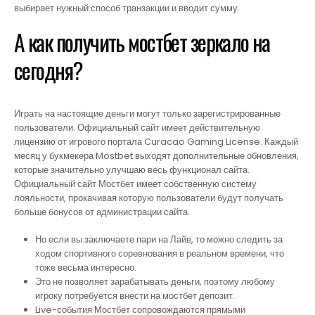
выбирает нужный способ транзакции и вводит сумму.
А как получить мостбет зеркало на
сегодня?
Играть на настоящие деньги могут только зарегистрированные
пользователи. Официальный сайт имеет действительную
лицензию от игрового портала Curacao Gaming License. Каждый
месяц у букмекера Mostbet выходят дополнительные обновления,
которые значительно улучшаю весь функционал сайта.
Официальный сайт Мостбет имеет собственную систему
лояльности, прокачивая которую пользователи будут получать
больше бонусов от администрации сайта.
Но если вы заключаете пари на Лайв, то можно следить за
ходом спортивного соревнования в реальном времени, что
тоже весьма интересно.
Это не позволяет зарабатывать деньги, поэтому любому
игроку потребуется внести на мостбет депозит.
Live-события Мостбет сопровождаются прямыми