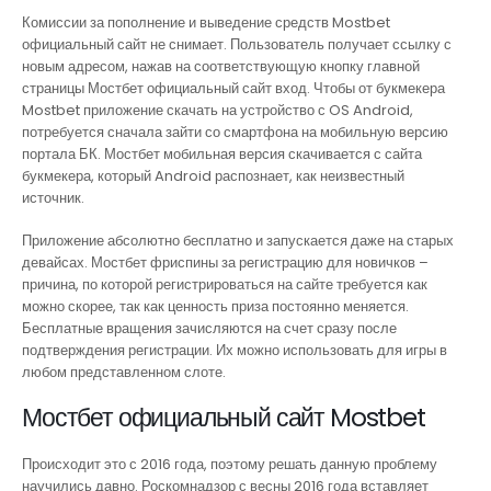
Комиссии за пополнение и выведение средств Mostbet
официальный сайт не снимает. Пользователь получает ссылку с
новым адресом, нажав на соответствующую кнопку главной
страницы Мостбет официальный сайт вход. Чтобы от букмекера
Mostbet приложение скачать на устройство с OS Android,
потребуется сначала зайти со смартфона на мобильную версию
портала БК. Мостбет мобильная версия скачивается с сайта
букмекера, который Android распознает, как неизвестный
источник.
Приложение абсолютно бесплатно и запускается даже на старых
девайсах. Мостбет фриспины за регистрацию для новичков –
причина, по которой регистрироваться на сайте требуется как
можно скорее, так как ценность приза постоянно меняется.
Бесплатные вращения зачисляются на счет сразу после
подтверждения регистрации. Их можно использовать для игры в
любом представленном слоте.
Мостбет официальный сайт Mostbet
Происходит это с 2016 года, поэтому решать данную проблему
научились давно. Роскомнадзор с весны 2016 года вставляет