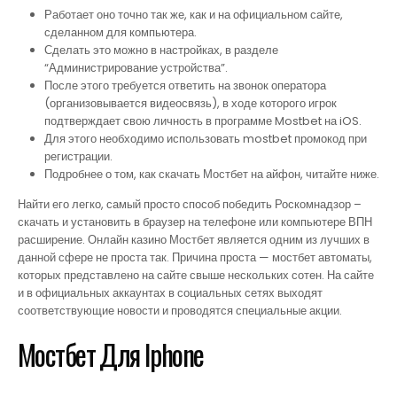
Работает оно точно так же, как и на официальном сайте,
сделанном для компьютера.
Сделать это можно в настройках, в разделе
“Администрирование устройства”.
После этого требуется ответить на звонок оператора
(организовывается видеосвязь), в ходе которого игрок
подтверждает свою личность в программе Mostbet на iOS.
Для этого необходимо использовать mostbet промокод при
регистрации.
Подробнее о том, как скачать Мостбет на айфон, читайте ниже.
Найти его легко, самый просто способ победить Роскомнадзор –
скачать и установить в браузер на телефоне или компьютере ВПН
расширение. Онлайн казино Мостбет является одним из лучших в
данной сфере не проста так. Причина проста — мостбет автоматы,
которых представлено на сайте свыше нескольких сотен. На сайте
и в официальных аккаунтах в социальных сетях выходят
соответствующие новости и проводятся специальные акции.
Мостбет Для Iphone