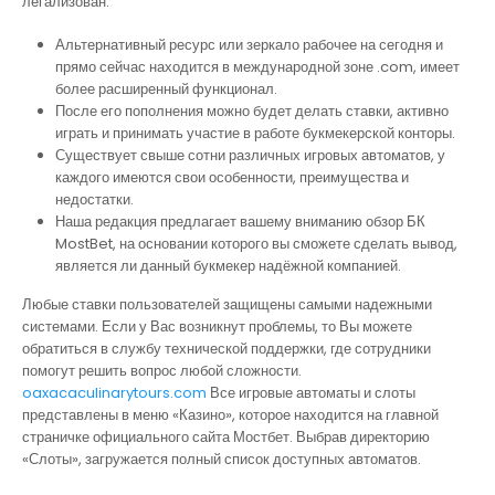
легализован.
Альтернативный ресурс или зеркало рабочее на сегодня и
прямо сейчас находится в международной зоне .com, имеет
более расширенный функционал.
После его пополнения можно будет делать ставки, активно
играть и принимать участие в работе букмекерской конторы.
Существует свыше сотни различных игровых автоматов, у
каждого имеются свои особенности, преимущества и
недостатки.
Наша редакция предлагает вашему вниманию обзор БК
MostBet, на основании которого вы сможете сделать вывод,
является ли данный букмекер надёжной компанией.
Любые ставки пользователей защищены самыми надежными
системами. Если у Вас возникнут проблемы, то Вы можете
обратиться в службу технической поддержки, где сотрудники
помогут решить вопрос любой сложности.
oaxacaculinarytours.com
Все игровые автоматы и слоты
представлены в меню «Казино», которое находится на главной
страничке официального сайта Мостбет. Выбрав директорию
«Слоты», загружается полный список доступных автоматов.