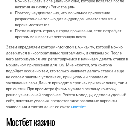
можно выбрать в специальном окне, которое появятся после
нажатия на кнопку «Регистрация».
Поэтому неудивительно, что мобильное приложение
разработано не только для андроидов, имеется так же и
версия мостбет ios.
После выбрать страну и город проживания, если потребует
программа и ввести электронную почту.
Затем определяем контору «Marafon L.A.» как ту, которой можно
довериться в «корпоративных программах», и кликаем ок. После
чего авторизуемся или регистрируемся и начинаем делать ставки в
мобильном приложении для iOS. Мне кажется, эта контора
подойдет особенно тем, кто только начинает делать ставки и еще
не совсем знаком с условиями, принципами и правилами
заключения пари. Деньги приходят в срок как при зачислении, так и
при снятии. При просмотре фильма увидел рекламу конторы,
решил узнать о ней подробнее. Ребята молодцы, сделали удобный
сайт, понятные условия, предоставляют различные варианты
зачисления и снятия денег со счета
мостбет
.
Мостбет казино