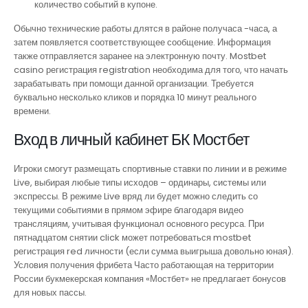
количество событий в купоне.
Обычно технические работы длятся в районе получаса -часа, а
затем появляется соответствующее сообщение. Информация
также отправляется заранее на электронную почту. Mostbet
casino регистрация registration необходима для того, что начать
зарабатывать при помощи данной организации. Требуется
буквально несколько кликов и порядка 10 минут реального
времени.
Вход в личный кабинет БК Мостбет
Игроки смогут размещать спортивные ставки по линии и в режиме
Live, выбирая любые типы исходов – ординары, системы или
экспрессы. В режиме Live вряд ли будет можно следить со
текущими событиями в прямом эфире благодаря видео
трансляциям, учитывая функционал основного ресурса. При
пятнадцатом снятии click может потребоваться mostbet
регистрация red личности (если сумма выигрыша довольно юная).
Условия получения фрибета Часто работающая на территории
России букмекерская компания «Мостбет» не предлагает бонусов
для новых пассы.