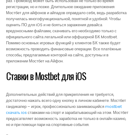
раз. Промокод может быть использован не только во время
регистрации, но и позже. Длительное ожидание приложения
Мостбет для айфонов и айпадов оправдало себя, ведь разработка
получилась многофункциональной, понятной и удобной. Чтобы
оценить ПО для iOS и не бояться заражения девайса
вредоносными файлами, скачивать его необходимо только с
официального сайта легальной или оффшорной БК Mostbet.
Помимо основных игровых функций у клиентов БК также будет
возможность проводить финансовые операции. Все платёжные
способы, предлагаемые конторой на сайте, доступны и в
приложении Мостбет на Айфон.
Ставки в Mostbet для iOS
Дополнительных действий для прикрепления не требуется,
достаточно нажать всего одну кнопку в личном кабинете. Мостбет
гандикапер – игрок, профессионально занимающийся
mostbet
скачать ios
ставками на спорт и зарабатывающий на этом. Мостбет
предосатвляет возможность заработка не только в онлайн казино,
но и при помощи пари на спортивные события.