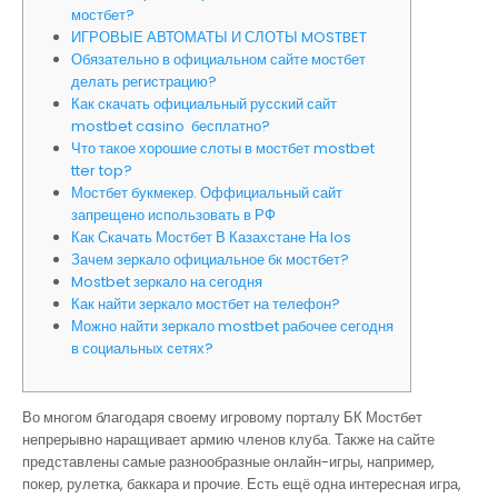
мостбет?
ИГРОВЫЕ АВТОМАТЫ И СЛОТЫ MOSTBET
Обязательно в официальном сайте мостбет
делать регистрацию?
Как скачать официальный русский сайт
mostbet casino бесплатно?
Что такое хорошие слоты в мостбет mostbet
tter top?
Мостбет букмекер. Оффициальный сайт
запрещено использовать в РФ
Как Скачать Мостбет В Казахстане На Ios
Зачем зеркало официальное бк мостбет?
Mostbet зеркало на сегодня
Как найти зеркало мостбет на телефон?
Можно найти зеркало mostbet рабочее сегодня
в социальных сетях?
Во многом благодаря своему игровому порталу БК Мостбет
непрерывно наращивает армию членов клуба. Также на сайте
представлены самые разнообразные онлайн-игры, например,
покер, рулетка, баккара и прочие. Есть ещё одна интересная игра,