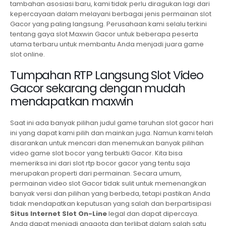
tambahan asosiasi baru, kami tidak perlu diragukan lagi dari
kepercayaan dalam melayani berbagai jenis permainan slot
Gacor yang paling langsung. Perusahaan kami selalu terkini
tentang gaya slot Maxwin Gacor untuk beberapa peserta
utama terbaru untuk membantu Anda menjadi juara game
slot online.
Tumpahan RTP Langsung Slot Video
Gacor sekarang dengan mudah
mendapatkan maxwin
Saat ini ada banyak pilihan judul game taruhan slot gacor hari
ini yang dapat kami pilih dan mainkan juga. Namun kami telah
disarankan untuk mencari dan menemukan banyak pilihan
video game slot bocor yang terbukti Gacor. Kita bisa
memeriksa ini dari slot rtp bocor gacor yang tentu saja
merupakan properti dari permainan. Secara umum,
permainan video slot Gacor tidak sulit untuk memenangkan
banyak versi dan pilihan yang berbeda, tetapi pastikan Anda
tidak mendapatkan keputusan yang salah dan berpartisipasi
Situs Internet Slot On-Line
legal dan dapat dipercaya.
Anda dapat menjadi anggota dan terlibat dalam salah satu