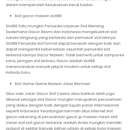
dalam memperoleh kesuksesan berat badan.
Slot gacor maxwin slot88
Slot88 Satu mungkin Penyedia Layanan Slot Menang
Sederhana Gacor Resmi dari Indonesia mengeluarkan slot
sukses langsung yang berbeda dari pemasok slot lainnya.
Slot88 Penyedia slot formal dapat berubah dengan baik dan
dapat mengambil keberadaan sejumlah penyedia slot
terkenal lainnya Gacor Maxwin. Tidak berhenti untuk sampai ke
sana, jaringan slot terbaru Gacor adalah slot88
merencanakan banyak jekpot modern untuk setiap slot
individu baru.
Slot Game Game Maxwin Joker Bermain
Situs web Joker Gacor Slot Casino atau bahkan lebih juga
dikenal sebagai slot Gacor mungkin merupakan perusahaan
yang diakui dengan baik dengan tujuan pasar internasional
seperti Indonesia. Keuntungan bermain situs internet slot
gacor sekarang di perusahaan gacor jp maxwin mesin slot
mesin slot slot gacor terbesar adalah Anda mungkin memiliki
jackpot di sekitar banyak pilihan jutaan di setiap bola maxwin