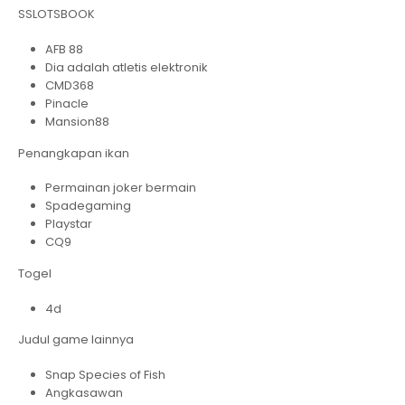
SSLOTSBOOK
AFB 88
Dia adalah atletis elektronik
CMD368
Pinacle
Mansion88
Penangkapan ikan
Permainan joker bermain
Spadegaming
Playstar
CQ9
Togel
4d
Judul game lainnya
Snap Species of Fish
Angkasawan