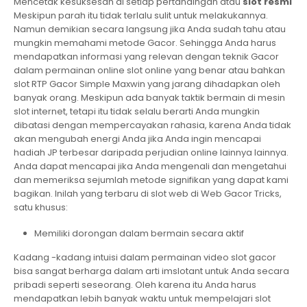
Mencetak kesuksesan di setiap pertandingan atau
slot resmi
Meskipun parah itu tidak terlalu sulit untuk melakukannya.
Namun demikian secara langsung jika Anda sudah tahu atau
mungkin memahami metode Gacor. Sehingga Anda harus
mendapatkan informasi yang relevan dengan teknik Gacor
dalam permainan online slot online yang benar atau bahkan
slot RTP Gacor Simple Maxwin yang jarang dihadapkan oleh
banyak orang. Meskipun ada banyak taktik bermain di mesin
slot internet, tetapi itu tidak selalu berarti Anda mungkin
dibatasi dengan mempercayakan rahasia, karena Anda tidak
akan mengubah energi Anda jika Anda ingin mencapai
hadiah JP terbesar daripada perjudian online lainnya lainnya.
Anda dapat mencapai jika Anda mengenali dan mengetahui
dan memeriksa sejumlah metode signifikan yang dapat kami
bagikan. Inilah yang terbaru di slot web di Web Gacor Tricks,
satu khusus:
Memiliki dorongan dalam bermain secara aktif
Kadang -kadang intuisi dalam permainan video slot gacor
bisa sangat berharga dalam arti imslotant untuk Anda secara
pribadi seperti seseorang. Oleh karena itu Anda harus
mendapatkan lebih banyak waktu untuk mempelajari slot