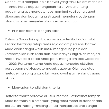
Gacor untuk menjadi lebih banyak yang tahu. Dalam masalah
ini Anda harus dapat mengasah naluri Anda tentang
bagaimana tips mengatur opsi nominal kecil yang dapat
dipasang dan bagaimana strategi memutar slot dengan
otomatis atau menyelesaikan secara manual.
Pilih dan nikmati dengan pasti
Rahasia Gacor lainnya biasanya untuk terlibat dalam slot
secara bertahap tetapi tentu saja dalam persepsi bahwa
Anda akan sangat wajib untuk menghitung poin dan
keterampilan kuat Anda dan lebih banyak lagi akan menjadi
modal investasi ketika Anda perlu mengalami slot Gacor hari
ini 2023. Pertama -tama Anda dapat mencoba aktivitas
percobaan slot Gacor, termasuk gateway Olympus atau
metode mahjong antara lain yang awalnya menikmati uang
aktual.
Menyadari kondisi dan kriteria
Daftar formal tepercaya di Situs Internet Slot Internet tempat
Anda bermain di slot terbaru yang tentu memiliki standar dan
peraturan masing -masing. Anda menjadi peserta sangat