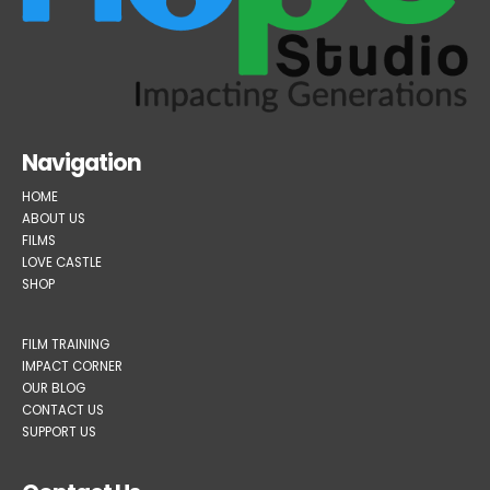
Navigation
HOME
ABOUT US
FILMS
LOVE CASTLE
SHOP
FILM TRAINING
IMPACT CORNER
OUR BLOG
CONTACT US
SUPPORT US