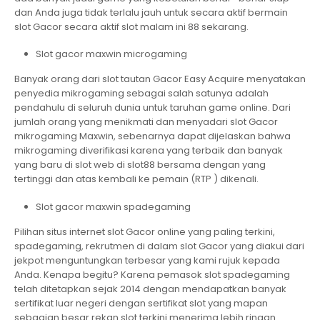
dan Anda juga tidak terlalu jauh untuk secara aktif bermain
slot Gacor secara aktif slot malam ini 88 sekarang.
Slot gacor maxwin microgaming
Banyak orang dari slot tautan Gacor Easy Acquire menyatakan
penyedia mikrogaming sebagai salah satunya adalah
pendahulu di seluruh dunia untuk taruhan game online. Dari
jumlah orang yang menikmati dan menyadari slot Gacor
mikrogaming Maxwin, sebenarnya dapat dijelaskan bahwa
mikrogaming diverifikasi karena yang terbaik dan banyak
yang baru di slot web di slot88 bersama dengan yang
tertinggi dan atas kembali ke pemain (RTP ) dikenali.
Slot gacor maxwin spadegaming
Pilihan situs internet slot Gacor online yang paling terkini,
spadegaming, rekrutmen di dalam slot Gacor yang diakui dari
jekpot menguntungkan terbesar yang kami rujuk kepada
Anda. Kenapa begitu? Karena pemasok slot spadegaming
telah ditetapkan sejak 2014 dengan mendapatkan banyak
sertifikat luar negeri dengan sertifikat slot yang mapan
sebagian besar rekan slot terkini menerima lebih ringan