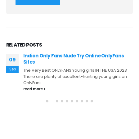
RELATED
POSTS
Indian Only Fans Nude Try Online OnlyFans
09
Sites
Sep
The Very Best ONLYFANS Young girls IN THE USA 2023
There are plenty of excellent-hunting young girls on
OnlyFans:...
read more