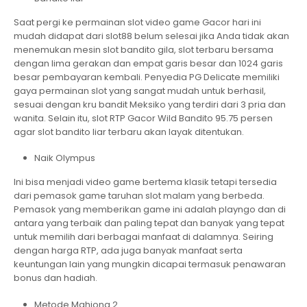
Saat pergi ke permainan slot video game Gacor hari ini
mudah didapat dari slot88 belum selesai jika Anda tidak akan
menemukan mesin slot bandito gila, slot terbaru bersama
dengan lima gerakan dan empat garis besar dan 1024 garis
besar pembayaran kembali. Penyedia PG Delicate memiliki
gaya permainan slot yang sangat mudah untuk berhasil,
sesuai dengan kru bandit Meksiko yang terdiri dari 3 pria dan
wanita. Selain itu, slot RTP Gacor Wild Bandito 95.75 persen
agar slot bandito liar terbaru akan layak ditentukan.
Naik Olympus
Ini bisa menjadi video game bertema klasik tetapi tersedia
dari pemasok game taruhan slot malam yang berbeda.
Pemasok yang memberikan game ini adalah playngo dan di
antara yang terbaik dan paling tepat dan banyak yang tepat
untuk memilih dari berbagai manfaat di dalamnya. Seiring
dengan harga RTP, ada juga banyak manfaat serta
keuntungan lain yang mungkin dicapai termasuk penawaran
bonus dan hadiah.
Metode Mahjong 2