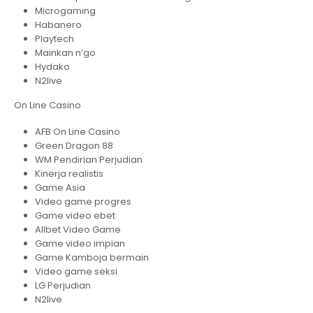
Microgaming
Habanero
Playtech
Mainkan n’go
Hydako
N2live
On Line Casino
AFB On Line Casino
Green Dragon 88
WM Pendirian Perjudian
Kinerja realistis
Game Asia
Video game progres
Game video ebet
Allbet Video Game
Game video impian
Game Kamboja bermain
Video game seksi
LG Perjudian
N2live