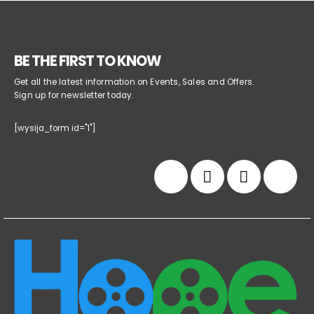
BE THE FIRST TO KNOW
Get all the latest information on Events, Sales and Offers.
Sign up for newsletter today.
[wysija_form id="1"]