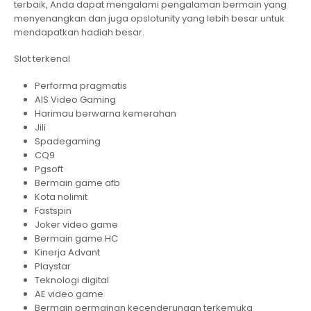
terbaik, Anda dapat mengalami pengalaman bermain yang
menyenangkan dan juga opslotunity yang lebih besar untuk
mendapatkan hadiah besar.
Slot terkenal
Performa pragmatis
AIS Video Gaming
Harimau berwarna kemerahan
Jili
Spadegaming
CQ9
Pgsoft
Bermain game afb
Kota nolimit
Fastspin
Joker video game
Bermain game HC
Kinerja Advant
Playstar
Teknologi digital
AE video game
Bermain permainan kecenderungan terkemuka