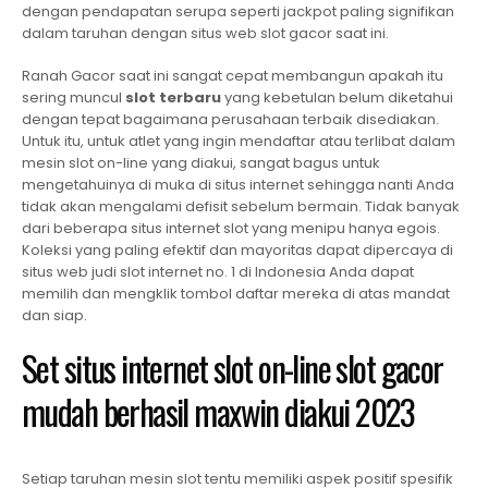
dengan pendapatan serupa seperti jackpot paling signifikan
dalam taruhan dengan situs web slot gacor saat ini.
Ranah Gacor saat ini sangat cepat membangun apakah itu
sering muncul
slot terbaru
yang kebetulan belum diketahui
dengan tepat bagaimana perusahaan terbaik disediakan.
Untuk itu, untuk atlet yang ingin mendaftar atau terlibat dalam
mesin slot on-line yang diakui, sangat bagus untuk
mengetahuinya di muka di situs internet sehingga nanti Anda
tidak akan mengalami defisit sebelum bermain. Tidak banyak
dari beberapa situs internet slot yang menipu hanya egois.
Koleksi yang paling efektif dan mayoritas dapat dipercaya di
situs web judi slot internet no. 1 di Indonesia Anda dapat
memilih dan mengklik tombol daftar mereka di atas mandat
dan siap.
Set situs internet slot on-line slot gacor
mudah berhasil maxwin diakui 2023
Setiap taruhan mesin slot tentu memiliki aspek positif spesifik